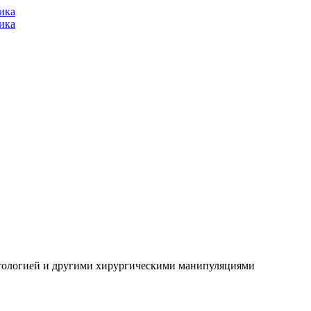
ика
ика
нтологией и другими хирургическими манипуляциями